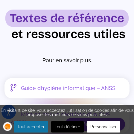
Textes de référence
et ressources utiles
Pour en savoir plus.
Guide d’hygiène informatique – ANSSI
En visitant ce site, vous acceptez l'utilisation de cookies afin de vous
Mise en œuvre sécurisée d’un CMS –
proposer les meilleurs services possibles.
ANSSI
Planifiez votre rdv
Tout accepter
Tout décliner
Personnaliser