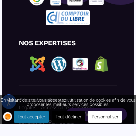
NOS EXPERTISES
© toonetcreation -
Mentions
En visitant ce site, vous acceptez l'utilisation de cookies afin de vous
proposer les meilleurs services possibles.
Légales
-
Accessibilité : conforme
Planifiez votre rdv
partiellement
-
Déclaration d'éco-
Tout accepter
Tout décliner
Personnaliser
conception
-
Plan du site