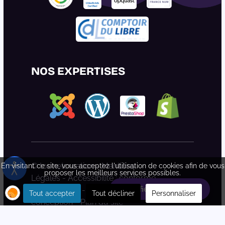
NOS EXPERTISES
© toonetcreation -
Mentions
En visitant ce site, vous acceptez l'utilisation de cookies afin de vous
proposer les meilleurs services possibles.
Légales
-
Accessibilité : conforme
Planifiez votre rdv
partiellement
-
Déclaration d'éco-
Tout accepter
Tout décliner
Personnaliser
conception
-
Plan du site