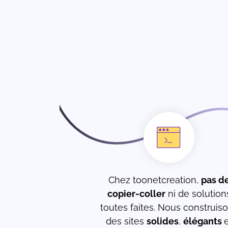
Chez toonetcreation,
pas d
copier-coller
ni de solution
toutes faites. Nous construis
des sites
solides
,
élégants
e