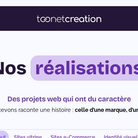
Nos
réalisation
Des projets web qui ont du caractère
evons raconte une histoire :
celle d’une marque, d’un
out
Sites vitrine
Sites e-Commerce
Identité visuel