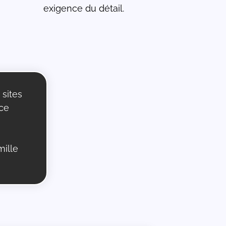
exigence du détail.
 sites
 ce
mille