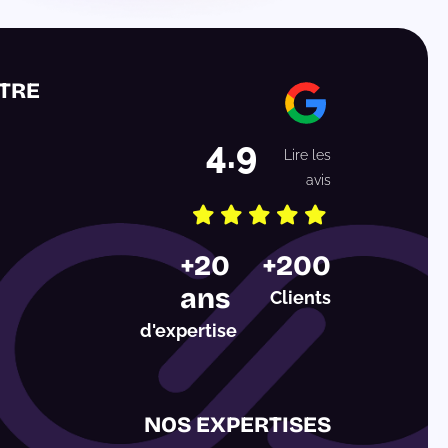
TRE
4.9
Lire les
avis
Etoile
Etoile
Etoile
Etoile
Etoile
+20
+200
1
2
3
4
5
ans
Clients
d'expertise
NOS EXPERTISES