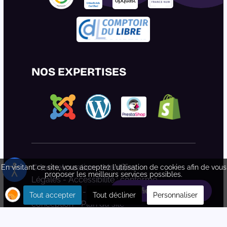
NOS EXPERTISES
© toonetcreation -
Mentions
En visitant ce site, vous acceptez l'utilisation de cookies afin de vous
proposer les meilleurs services possibles.
Légales
-
Accessibilité : conforme
Planifiez votre rdv
partiellement
-
Déclaration d'éco-
Tout accepter
Tout décliner
Personnaliser
conception
-
Plan du site