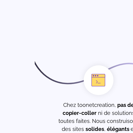
Chez toonetcreation,
pas d
copier-coller
ni de solution
toutes faites. Nous construis
des sites
solides
,
élégants
e