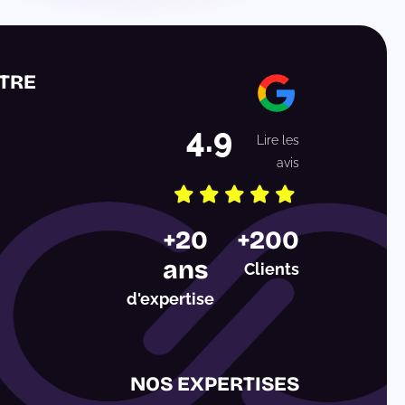
TRE
4.9
Lire les
avis
Etoile
Etoile
Etoile
Etoile
Etoile
+20
+200
1
2
3
4
5
ans
Clients
d'expertise
NOS EXPERTISES