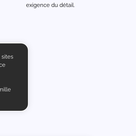
exigence du détail.
 sites
 ce
mille