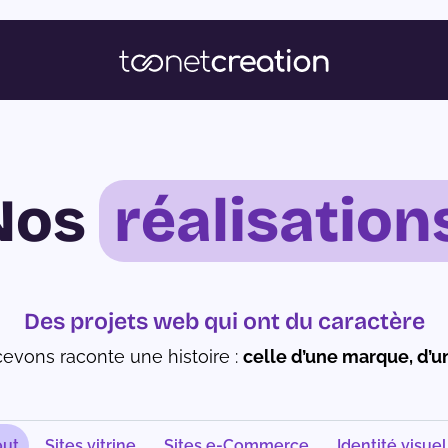
Nos
réalisation
Des projets web qui ont du caractère
evons raconte une histoire :
celle d’une marque, d’un
out
Sites vitrine
Sites e-Commerce
Identité visuel