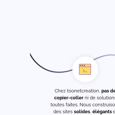
Chez toonetcreation,
pas d
copier-coller
ni de solution
toutes faites. Nous construis
des sites
solides
,
élégants
e