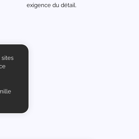
exigence du détail.
 sites
 ce
mille