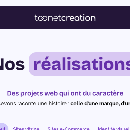
Nos
réalisation
Des projets web qui ont du caractère
evons raconte une histoire :
celle d’une marque, d’un
out
Sites vitrine
Sites e-Commerce
Identité visuel