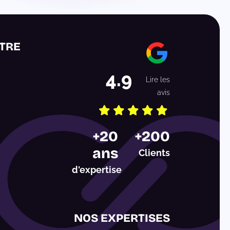
TRE
4.9
Lire les
avis
Etoile
Etoile
Etoile
Etoile
Etoile
+20
+200
1
2
3
4
5
ans
Clients
d'expertise
NOS EXPERTISES