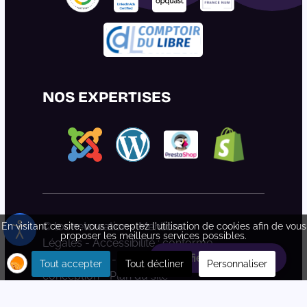
NOS EXPERTISES
© toonetcreation -
Mentions
En visitant ce site, vous acceptez l'utilisation de cookies afin de vous
proposer les meilleurs services possibles.
Légales
-
Accessibilité : conforme
Planifiez votre rdv
partiellement
-
Déclaration d'éco-
Tout accepter
Tout décliner
Personnaliser
conception
-
Plan du site