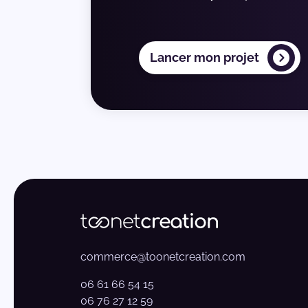
Lancer mon projet
commerce@toonetcreation.com
06 61 66 54 15
06 76 27 12 59