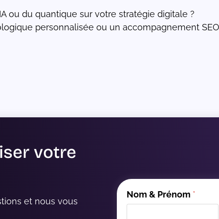
IA ou du quantique sur votre stratégie digitale ?
nologique personnalisée ou un accompagnement SEO
eure à ne pas manquer
iser votre
Nom & Prénom
*
tions et nous vous 