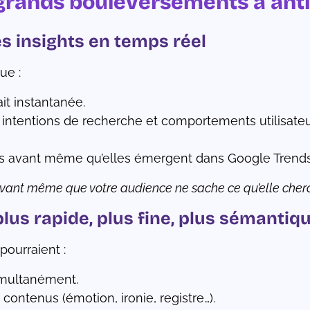
 grands bouleversements à ant
es insights en temps réel
ue :
it instantanée.
, intentions de recherche et comportements utilisate
tes avant même qu’elles émergent dans Google Trends
vant même que votre audience ne sache ce qu’elle cher
plus rapide, plus fine, plus sémantiq
ourraient :
imultanément.
contenus (émotion, ironie, registre…).