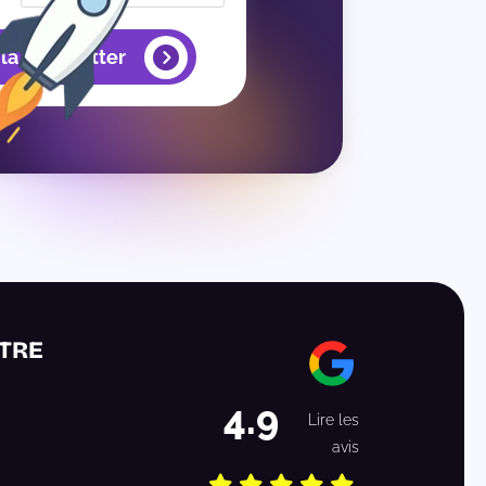
 la newsletter
TRE
4.9
Lire les
avis