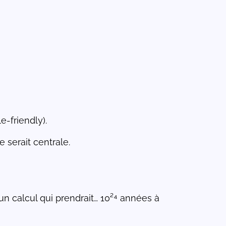
-friendly).
 serait centrale.
n calcul qui prendrait… 10²⁴ années à