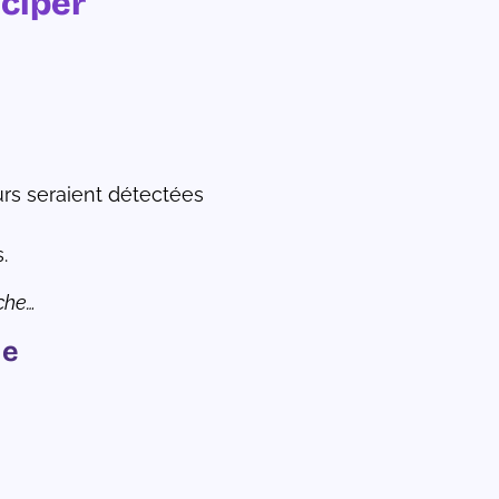
iciper
urs seraient détectées
.
che…
ue