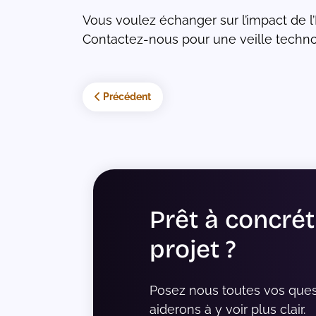
Vous voulez échanger sur l’impact de l’
Contactez-nous pour une veille tech
Article précédent : Joomla 6.0 : l’évolution maj
Précédent
Prêt à concrét
projet ?
Posez nous toutes vos ques
aiderons à y voir plus clair.