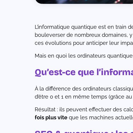
L’informatique quantique est en train d
de
e
bouleverser de nombreux domaines, y 
ces évolutions pour anticiper leur impa
Mais en quoi les ordinateurs quantiques
ons
r
Qu’est-ce que l’infor
ées
À la différence des ordinateurs classiq
d’être 0 et 1 en même temps (grâce au 
Résultat : ils peuvent effectuer des 
fois plus vite
que les machines actuell