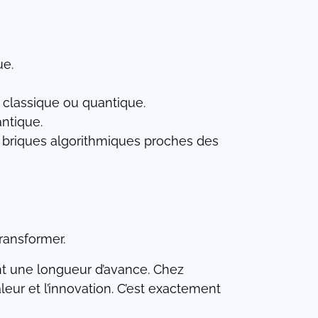
ue.
oit classique ou quantique.
ntique.
s briques algorithmiques proches des
ransformer.
nt une longueur d’avance. Chez
eur et l’innovation. C’est exactement