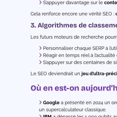
S’appuyer davantage sur le
conte
Cela renforce encore une vérité SEO :
3. Algorithmes de classeme
Les futurs moteurs de recherche pourra
Personnaliser chaque SERP à l’util
Réagir en temps réel à l’actualité
S’appuyer sur des centaines de si
Le SEO deviendrait un
jeu d’ultra-préc
Où en est-on aujourd’h
Google
a présenté en 2024 un ord
un supercalculateur classique.
IBM
a dépassé les 1 000 qubits 