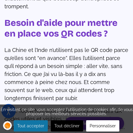
trompent.
Besoin d'aide pour mettre
en place vos QR codes ?
La Chine et l’Inde n’utilisent pas le QR code parce
qu’elles sont “en avance”. Elles l’utilisent parce
qu’il répond à un besoin simple : aller vite, sans
friction. Ce que j’ai vu là-bas il y a dix ans
commence à peine chez nous. Et comme
souvent sur le web, ceux qui attendent trop
longtemps finissent par subir.
En visitant ce site, vous acceptez l'utilisation de cookies afin de vous
Chez TooNetCreation, nous concevons des QR
proposer les meilleurs services possibles.
codes utiles et visibles : intégrés à votre charte
Planifiez votre rdv
Tout accepter
Tout décliner
Personnaliser
graphique, adaptés à vos supports (print, vitrine,