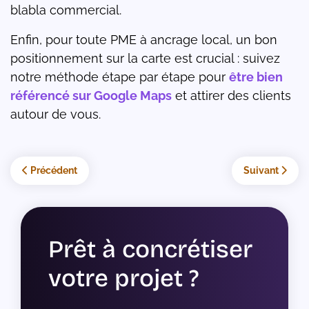
blabla commercial.
Enfin, pour toute PME à ancrage local, un bon
positionnement sur la carte est crucial : suivez
notre méthode étape par étape pour
être bien
référencé sur Google Maps
et attirer des clients
autour de vous.
Article précédent : RGPD et boutique Joomla : la check-list com
Article suivan
Précédent
Suivant
Prêt à concrétiser
votre projet ?