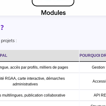
 ?
projets :
IPAL
POURQUOI DR
ingue, accès par profils, milliers de pages
Gestion f
té RGAA, carte interactive, démarches
Accessib
administratives
multilingues, publication collaborative
API RES