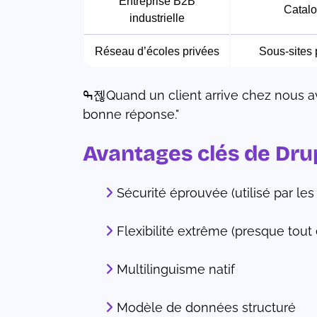
Entreprise B2B
Catalo
industrielle
Réseau d’écoles privées
Sous-sites 
ߒ젢Quand un client arrive chez nous avec un projet qui a besoin de structure, de robustesse, d’évolutivité… Drupal est souvent la
bonne réponse."
Avantages clés de Dru
Sécurité éprouvée (utilisé par le
Flexibilité extrême (presque tout
Multilinguisme natif
Modèle de données structuré