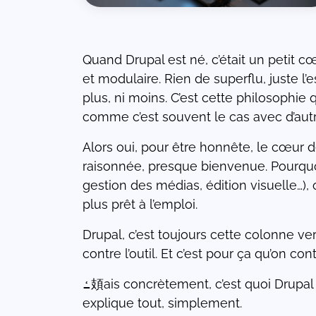
Quand Drupal est né, c’était un petit 
de
et modulaire. Rien de superflu, juste l’
e
plus, ni moins. C’est cette philosophie 
comme c’est souvent le cas avec d’aut
ons
Alors oui, pour être honnête, le cœur d
r
raisonnée, presque bienvenue. Pourquo
ées
gestion des médias, édition visuelle…),
plus prêt à l’emploi.
Drupal, c’est toujours cette colonne ve
contre l’outil. Et c’est pour ça qu’on 
ߑ頍ais concrètement, c’est quoi Drupal ? À quoi ça sert, comment ça fonctionne, et dans quels cas faut-il le choisir ? On vous
explique tout, simplement.