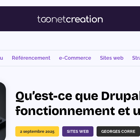
nu
Référencement
e-Commerce
Sites web
Str
Qu’est-ce que Drupal 
fonctionnement et 
2 septembre 2025
SITES WEB
GEORGES CORRE