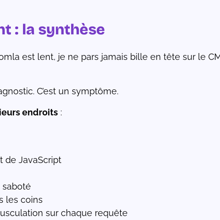
t : la synthèse
omla est lent, je ne pars jamais bille en tête sur le
diagnostic. C’est un symptôme.
ieurs endroits
:
t de JavaScript
u saboté
s les coins
musculation sur chaque requête