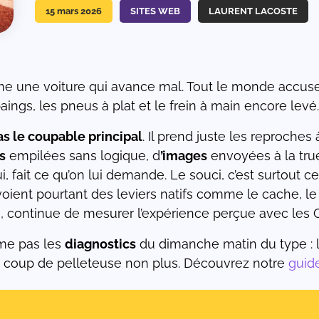
15 mars 2026
SITES WEB
LAURENT LACOSTE
e une voiture qui avance mal. Tout le monde accuse l
aings, les pneus à plat et le frein à main encore levé.
s le coupable principal
. Il prend juste les reproches
s
empilées sans logique, d
’images
envoyées à la tru
ait ce qu’on lui demande. Le souci, c’est surtout ce q
oient pourtant des leviers natifs comme le cache, le
, continue de mesurer l’expérience perçue avec les C
ime pas les
diagnostics
du dimanche matin du type : le s
 Le coup de pelleteuse non plus. Découvrez notre
guid