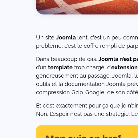
de
e
Un site
Joomla
lent, c’est un peu comm
problème, c’est le coffre rempli de parp
Dans beaucoup de cas,
Joomla n’est pa
ons
r
d’un
template
trop chargé, d’
extension
ées
généreusement au passage. Joomla, lui, f
outils et la documentation Joomla prév
compression Gzip. Google, de son côté
Et c’est exactement pour ça que je n’a
Non. L’espoir n’est pas une stratégie.