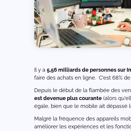
de
e
ons
r
Il y a
5,56 milliards de personnes sur I
ées
faire des achats en ligne. C'est 68% de
Depuis le début de la flambée des vent
est devenue plus courante
(alors qu'el
égale, bien que le mobile ait dépassé
Malgré la fréquence des appareils mo
améliorer les expériences et les foncti