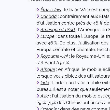
États-Unis
: le trafic Web est com
Canada
: contrairement aux État
d'utilisation contre près de 46 % de
Amérique du Sud
: l'Amérique du S
Europe
: dans toute l'Europe, le t
avec 46 %. De plus, l'utilisation 
Europe centrale et orientale, les chi
Royaume-Uni
: le Royaume-Uni est
s'élevant à 51 %.
Afrique
: en Afrique, le mobile éc
lorsque vous ciblez des utilisateurs
Inde
: l'Inde a un trafic mobile e
bureau. Il est à noter que seulemen
Asie
: l'utilisation du mobile est
29 %. 75% des Chinois ont accès à i
Océanie
: dans des pays comme l'A