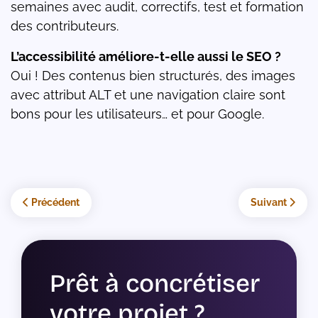
semaines avec audit, correctifs, test et formation
des contributeurs.
L’accessibilité améliore-t-elle aussi le SEO ?
Oui ! Des contenus bien structurés, des images
avec attribut ALT et une navigation claire sont
bons pour les utilisateurs… et pour Google.
Article précédent : Les meilleures extensions Joomla en 2025 po
Article suivant
Précédent
Suivant
Prêt à concrétiser
votre projet ?