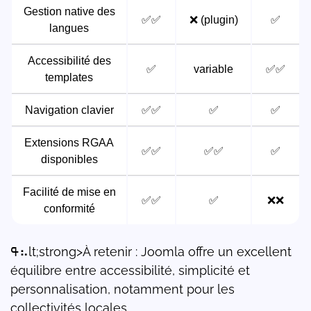
Gestion native des
✅✅
❌ (plugin)
✅
langues
Accessibilité des
✅
variable
✅✅
templates
Navigation clavier
✅✅
✅
✅
Extensions RGAA
✅✅
✅✅
✅
disponibles
Facilité de mise en
✅✅
✅
❌❌
conformité
ߟ⠦lt;strong>À retenir : Joomla offre un excellent
équilibre entre accessibilité, simplicité et
personnalisation, notamment pour les
collectivités locales.