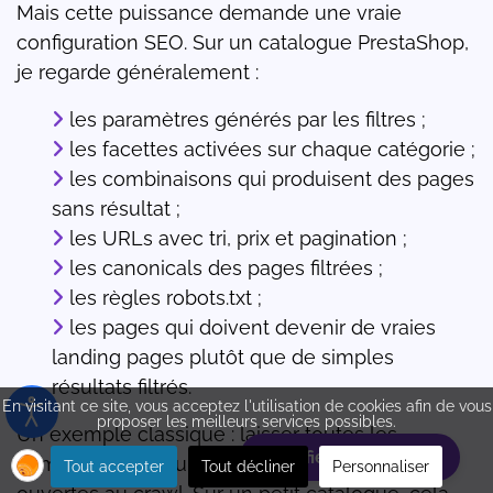
Mais cette puissance demande une vraie
configuration SEO. Sur un catalogue PrestaShop,
je regarde généralement :
les paramètres générés par les filtres ;
les facettes activées sur chaque catégorie ;
les combinaisons qui produisent des pages
sans résultat ;
les URLs avec tri, prix et pagination ;
les canonicals des pages filtrées ;
les règles robots.txt ;
les pages qui doivent devenir de vraies
landing pages plutôt que de simples
résultats filtrés.
En visitant ce site, vous acceptez l'utilisation de cookies afin de vous
proposer les meilleurs services possibles.
Un exemple classique : laisser toutes les
Planifiez votre rdv
combinaisons couleur + taille + marque + prix
Tout accepter
Tout décliner
Personnaliser