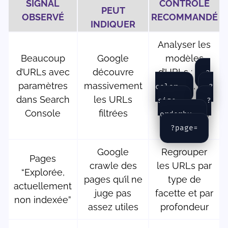
SIGNAL
CONTRÔLE
PEUT
OBSERVÉ
RECOMMANDÉ
INDIQUER
Analyser les
Beaucoup
Google
modèles
d’URLs avec
découvre
d’URLs :
?
paramètres
massivement
,
color=
?
dans Search
les URLs
,
size=
?
Console
filtrées
,
orderby=
?page=
Google
Regrouper
Pages
crawle des
les URLs par
“Explorée,
pages qu’il ne
type de
actuellement
juge pas
facette et par
non indexée”
assez utiles
profondeur