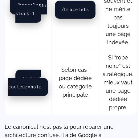
souvent et
/bracelets?
ne mérite
/bracelets
stock=1
pas
toujours
une page
indexée.
Si “robe
noire” est
Selon cas :
stratégique,
page dédiée
/robes?
mieux vaut
ou catégorie
couleur=noir
une page
principale
dédiée
propre.
Le canonical n’est pas là pour réparer une
architecture confuse. Il aide Google à