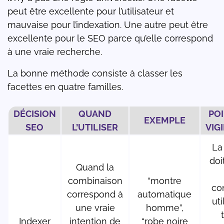
peut être excellente pour l’utilisateur et
mauvaise pour l’indexation. Une autre peut être
excellente pour le SEO parce qu’elle correspond
à une vraie recherche.
La bonne méthode consiste à classer les
facettes en quatre familles.
DÉCISION
QUAND
POI
EXEMPLE
SEO
L’UTILISER
VIG
La
doi
Quand la
combinaison
“montre
co
correspond à
automatique
uti
une vraie
homme”,
Indexer
intention de
“robe noire