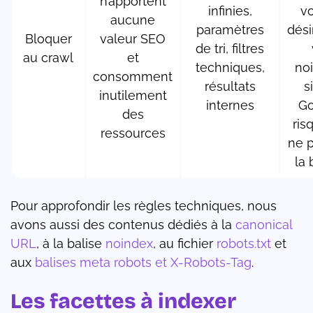
n’apportent
infinies,
v
aucune
paramètres
dés
Bloquer
valeur SEO
de tri, filtres
au crawl
et
techniques,
no
consomment
résultats
s
inutilement
internes
Go
des
ris
ressources
ne p
la 
Pour approfondir les règles techniques, nous
avons aussi des contenus dédiés à la
canonical
URL
, à la balise
noindex
, au fichier
robots.txt
et
aux
balises meta robots et X-Robots-Tag
.
Les facettes à indexer