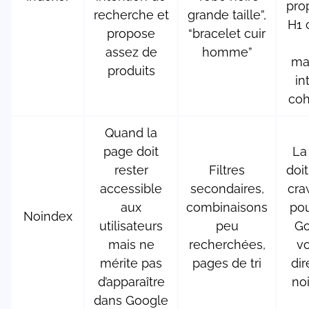
pro
recherche et
grande taille”,
H1 c
propose
“bracelet cuir
assez de
homme”
ma
produits
in
coh
Quand la
page doit
La
rester
Filtres
doit
accessible
secondaires,
cra
aux
combinaisons
po
Noindex
utilisateurs
peu
Go
mais ne
recherchées,
vo
mérite pas
pages de tri
dir
d’apparaître
no
dans Google