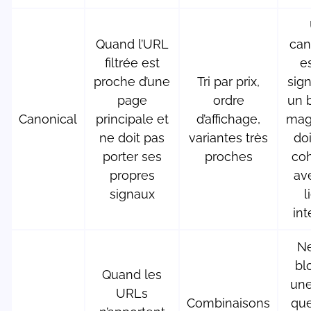
Quand l’URL
can
filtrée est
e
proche d’une
Tri par prix,
sign
page
ordre
un 
Canonical
principale et
d’affichage,
magi
ne doit pas
variantes très
doi
porter ses
proches
co
propres
av
signaux
l
int
Ne
bl
Quand les
une
URLs
Combinaisons
qu