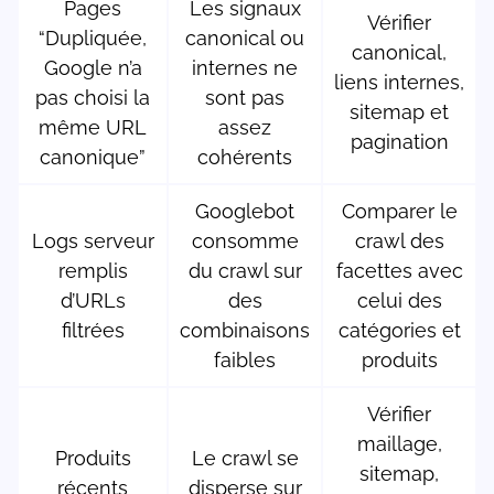
Pages
Les signaux
Vérifier
“Dupliquée,
canonical ou
canonical,
Google n’a
internes ne
liens internes,
pas choisi la
sont pas
sitemap et
même URL
assez
pagination
canonique”
cohérents
Googlebot
Comparer le
Logs serveur
consomme
crawl des
remplis
du crawl sur
facettes avec
d’URLs
des
celui des
filtrées
combinaisons
catégories et
faibles
produits
Vérifier
maillage,
Produits
Le crawl se
sitemap,
récents
disperse sur