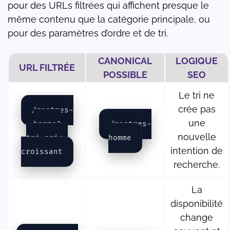
pour des URLs filtrées qui affichent presque le
même contenu que la catégorie principale, ou
pour des paramètres d’ordre et de tri.
CANONICAL
LOGIQUE
URL FILTRÉE
POSSIBLE
SEO
Le tri ne
crée pas
/montres-
une
homme?
/montres-
nouvelle
tri=prix-
homme
intention de
croissant
recherche.
La
disponibilité
change