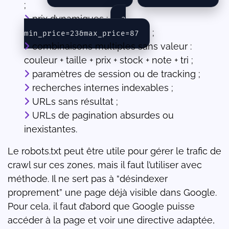
;
prix dynamiques :
?
;
min_price=23&max_price=87
combinaisons multiples sans valeur :
couleur + taille + prix + stock + note + tri ;
paramètres de session ou de tracking ;
recherches internes indexables ;
URLs sans résultat ;
URLs de pagination absurdes ou
inexistantes.
Le robots.txt peut être utile pour gérer le trafic de
crawl sur ces zones, mais il faut l’utiliser avec
méthode. Il ne sert pas à “désindexer
proprement” une page déjà visible dans Google.
Pour cela, il faut d’abord que Google puisse
accéder à la page et voir une directive adaptée,