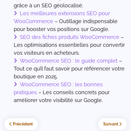
grâce à un SEO géolocalisé.
Les meilleures extensions SEO pour
WooCommerce
– Outillage indispensable
pour booster vos positions sur Google.
SEO des fiches produits WooCommerce
–
Les optimisations essentielles pour convertir
vos visiteurs en acheteurs.
WooCommerce SEO : le guide complet
–
Tout ce qu’il faut savoir pour référencer votre
boutique en 2025.
WooCommerce SEO : les bonnes
pratiques
– Les conseils concrets pour
améliorer votre visibilité sur Google.
Article précédent : Comment optimiser vos PLP pour le SEO et l
Article suivan
Précédent
Suivant