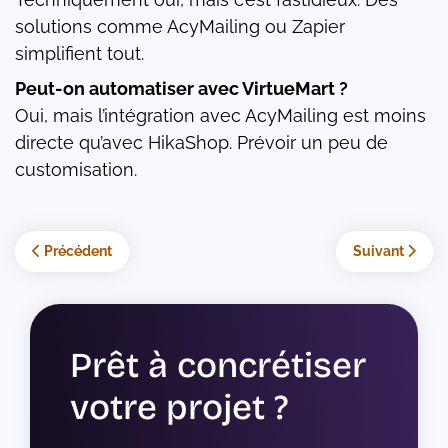
solutions comme AcyMailing ou Zapier
simplifient tout.
Peut-on automatiser avec VirtueMart ?
Oui, mais l’intégration avec AcyMailing est moins
directe qu’avec HikaShop. Prévoir un peu de
customisation.
Article précédent : WooCommerce et Click & Collect : comment m
Article suivant
Précédent
Suivant
Prêt à concrétiser
votre projet ?