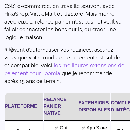
Côté e-commerce, on travaille souvent avec
HikaShop, VirtueMart ou J2Store. Mais même
avec eux, la relance panier n’est pas native. Il va
falloir connecter les bons outils, ou créer une
logique maison.
ߒ㠁vant d’automatiser vos relances, assurez-
vous que votre module de paiement est solide
et compatible. Voici
les meilleures extensions de
paiement pour Joomla
que je recommande
après 15 ans de terrain.
RELANCE
EXTENSIONS
COMPLE
PLATEFORME
PANIER
DISPONIBLES
D’INTÉ
NATIVE
✅ Oui
✅ App Store