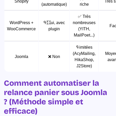
Shopify
Très 
(automatique)
riche
✅ Très
WordPress +
ߟ᠏ui, avec
nombreuses
Fac
WooCommerce
plugin
(YITH,
MailPoet...)
ߟ᠌imitées
(AcyMailing,
Moye
Joomla
❌ Non
HikaShop,
ava
J2Store)
Comment automatiser la
relance panier sous Joomla
? (Méthode simple et
efficace)