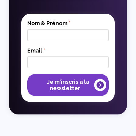
Nom & Prénom
*
Email
*
Je m'inscris à la
newsletter