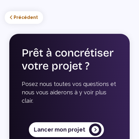
Article précédent : Guide du débutant pour publier sur Ti
Précédent
Prêt à concrétiser
votre projet ?
Posez nous toutes vos questions et 
nous vous aiderons à y voir plus 
clair.
Lancer mon projet