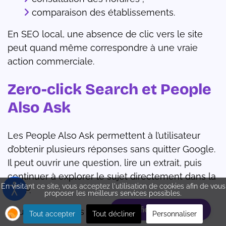
comparaison des établissements.
En SEO local, une absence de clic vers le site
peut quand même correspondre à une vraie
action commerciale.
Zero-click Search et People
Also Ask
Les People Also Ask permettent à l’utilisateur
d’obtenir plusieurs réponses sans quitter Google.
Il peut ouvrir une question, lire un extrait, puis
continuer à explorer le sujet directement dans la
En visitant ce site, vous acceptez l'utilisation de cookies afin de vous
SERP.
proposer les meilleurs services possibles.
Planifiez votre rdv
Pour travailler ces opportunités, il faut :
Tout accepter
Tout décliner
Personnaliser