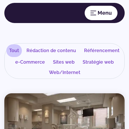
Tout
Rédaction de contenu
Référencement
e-Commerce
Sites web
Stratégie web
Web/Internet