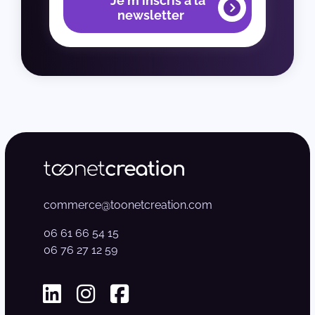
Je m'inscris à la
newsletter
commerce@toonetcreation.com
06 61 66 54 15
06 76 27 12 59