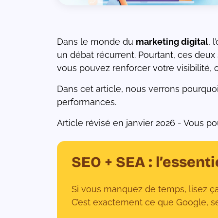
Dans le monde du
marketing digital
, 
de
un débat récurrent. Pourtant, ces deux
e
vous pouvez renforcer votre visibilité, 
Dans cet article, nous verrons pourqu
ons
performances.
r
ées
Article révisé en janvier 2026 - Vous 
SEO + SEA : l’essent
Si vous manquez de temps, lisez ça
C’est exactement ce que Google, s