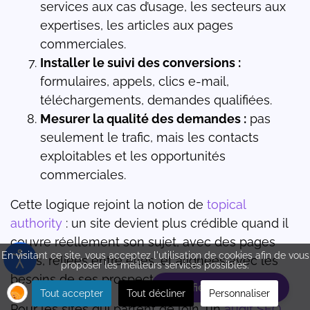
services aux cas d’usage, les secteurs aux
expertises, les articles aux pages
commerciales.
Installer le suivi des conversions :
formulaires, appels, clics e-mail,
téléchargements, demandes qualifiées.
Mesurer la qualité des demandes :
pas
seulement le trafic, mais les contacts
exploitables et les opportunités
commerciales.
Cette logique rejoint la notion de
topical
authority
: un site devient plus crédible quand il
couvre réellement son sujet, avec des pages
En visitant ce site, vous acceptez l'utilisation de cookies afin de vous
utiles, reliées entre elles, et alignées avec les
proposer les meilleurs services possibles.
besoins de ses prospects.
Planifiez votre rdv
Tout accepter
Tout décliner
Personnaliser
Pour les sites qui partent de loin, un
audit SEO