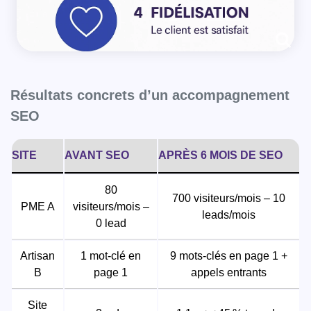
Résultats concrets d’un accompagnement
SEO
SITE
AVANT SEO
APRÈS 6 MOIS DE SEO
80
700 visiteurs/mois – 10
PME A
visiteurs/mois –
leads/mois
0 lead
Artisan
1 mot-clé en
9 mots-clés en page 1 +
B
page 1
appels entrants
Site