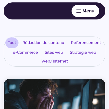
Tout
Rédaction de contenu
Référencement
e-Commerce
Sites web
Stratégie web
Web/Internet