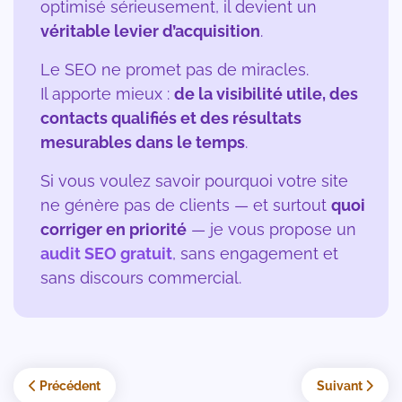
optimisé sérieusement, il devient un
véritable levier d’acquisition
.
Le SEO ne promet pas de miracles.
Il apporte mieux :
de la visibilité utile, des
contacts qualifiés et des résultats
mesurables dans le temps
.
Si vous voulez savoir pourquoi votre site
ne génère pas de clients — et surtout
quoi
corriger en priorité
— je vous propose un
audit SEO gratuit
, sans engagement et
sans discours commercial.
Article précédent : Comment fonctionne l’algorithme de Google 
Article suivan
Précédent
Suivant