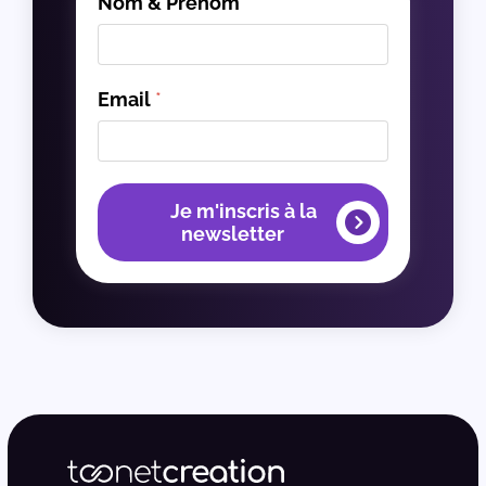
Nom & Prénom
*
Email
*
Je m'inscris à la
newsletter