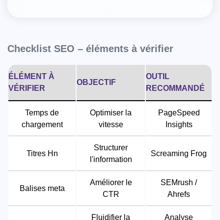
Checklist SEO – éléments à vérifier
ÉLÉMENT À
OUTIL
OBJECTIF
VÉRIFIER
RECOMMANDÉ
Temps de
Optimiser la
PageSpeed
chargement
vitesse
Insights
Structurer
Titres Hn
Screaming Frog
l'information
Améliorer le
SEMrush /
Balises meta
CTR
Ahrefs
Fluidifier la
Analyse