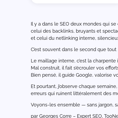
Il y a dans le SEO deux mondes qui se 
de
e
celui des backlinks, bruyants et specta
et celui du netlinking interne, silenci
C’est souvent dans le second que tout 
ons
r
Le maillage interne, c’est la charpente i
ées
Mal construit, il fait s’écrouler vos effor
Bien pensé, il guide Google, valorise v
Et pourtant, j’observe chaque semaine,
erreurs qui ruinent littéralement des mo
Voyons-les ensemble — sans jargon, san
par Georges Corre – Expert SEO, TooNe