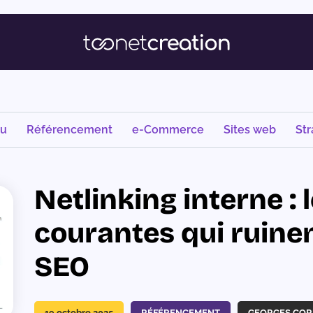
nu
Référencement
e-Commerce
Sites web
Str
Netlinking interne : 
courantes qui ruinen
SEO
19 octobre 2025
RÉFÉRENCEMENT
GEORGES COR