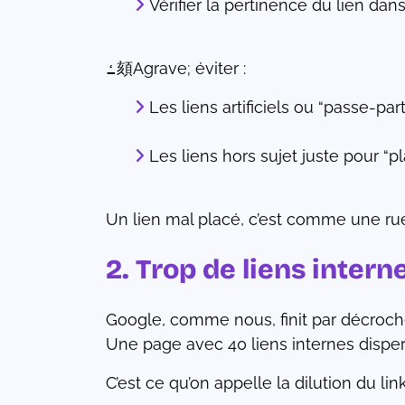
Vérifier la pertinence du lien da
ߑ頦Agrave; éviter :
Les liens artificiels ou “passe-par
Les liens hors sujet juste pour “p
Un lien mal placé, c’est comme une rue q
2. Trop de liens inte
Google, comme nous, finit par décroche
Une page avec 40 liens internes disperse
C’est ce qu’on appelle la dilution du link