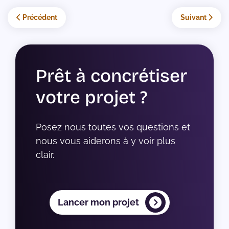
Article précédent : Embeddings et Google Search : comprendre,
Article suivant
Précédent
Suivant
Prêt à concrétiser
votre projet ?
Posez nous toutes vos questions et 
nous vous aiderons à y voir plus 
clair.
Lancer mon projet