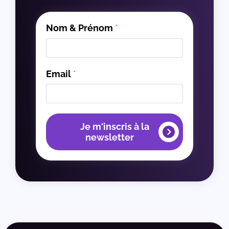
Nom & Prénom
*
Email
*
Je m'inscris à la
newsletter