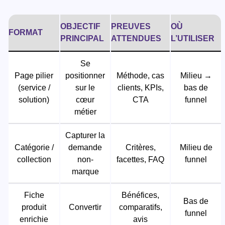
OBJECTIF
PREUVES
OÙ
FORMAT
PRINCIPAL
ATTENDUES
L’UTILISER
Se
Page pilier
positionner
Méthode, cas
Milieu →
(service /
sur le
clients, KPIs,
bas de
solution)
cœur
CTA
funnel
métier
Capturer la
Catégorie /
demande
Critères,
Milieu de
collection
non-
facettes, FAQ
funnel
marque
Fiche
Bénéfices,
Bas de
produit
Convertir
comparatifs,
funnel
enrichie
avis