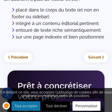
placé dans le corps du texte (et non en
footer ou sidebar)
intégré à un contenu éditorial pertinent
entouré de texte riche sémantiquement
sur une page indexée et bien positionnée
Article précédent : Comment fonctionne les enchères sur Google
Article suivan
Précédent
Suivant
Prêt à concrétiser
En visitant ce site, vous acceptez l'utilisation de cookies afin de vous
votre projet ?
proposer les meilleurs services possibles.
Planifiez votre rdv
Tout accepter
Tout décliner
Personnaliser
Posez nous toutes vos questions et 