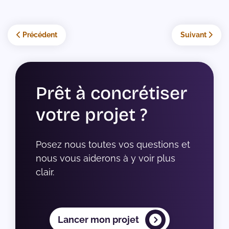
Article précédent : Comment trouver les bons mots-clés pour 
Article suivan
Précédent
Suivant
Prêt à concrétiser
votre projet ?
Posez nous toutes vos questions et 
nous vous aiderons à y voir plus 
clair.
Lancer mon projet