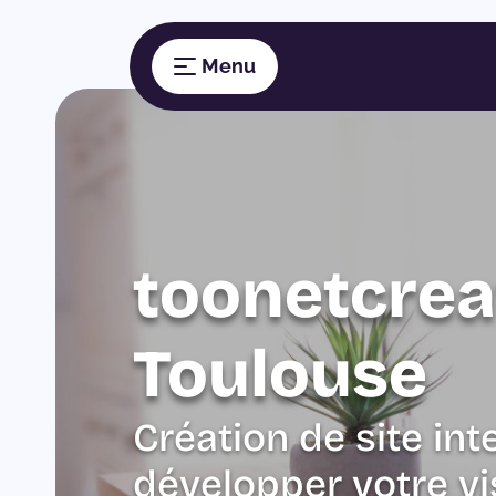
toonetcrea
Toulouse
Création de site int
développer votre vis