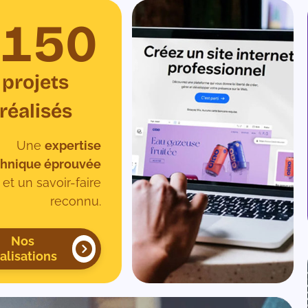
150
projets
réalisés
Une
expertise
chnique éprouvée
et un savoir-faire
reconnu.
Nos
alisations