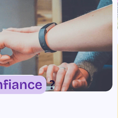
nfiance
?