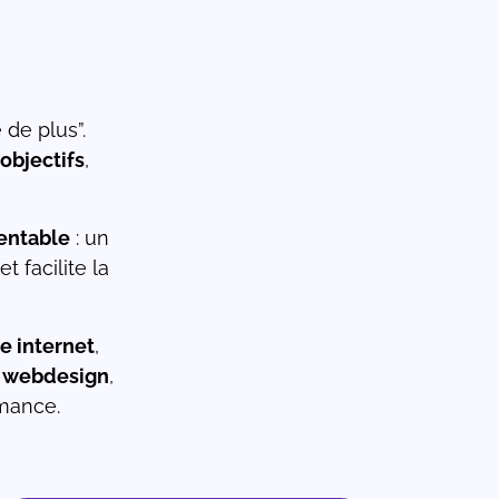
de plus”.
objectifs
,
entable
: un
t facilite la
te internet
,
,
webdesign
,
rmance.