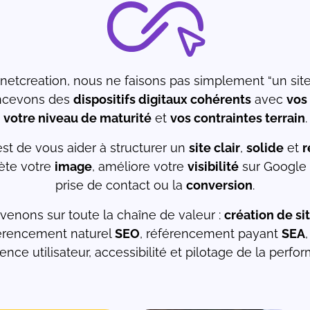
netcreation, nous ne faisons pas simplement “un site 
ncevons des
dispositifs digitaux cohérents
avec
vos 
votre niveau de maturité
et
vos contraintes terrain
.
est de vous aider à structurer un
site clair
,
solide
et
r
lète votre
image
, améliore votre
visibilité
sur Google e
prise de contact ou la
conversion
.
venons sur toute la chaîne de valeur :
création de si
férencement naturel
SEO
, référencement payant
SEA
ence utilisateur, accessibilité et pilotage de la perfo