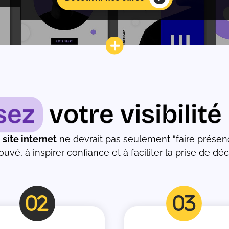
sez
votre visibilité
n
site internet
ne devrait pas seulement “faire présenc
rouvé, à inspirer confiance et à faciliter la prise de dé
fas
fas
fa-
fa-