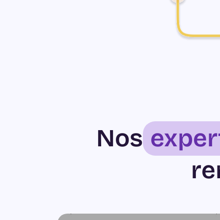
Nos
exper
re