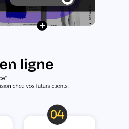
 en ligne
e”.
cision chez vos futurs clients.
fas
fa-