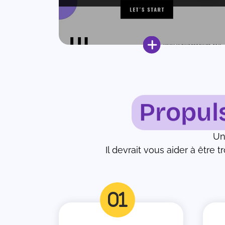
Propul
U
Il devrait vous aider à être t
fas
fa-