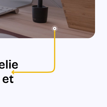
elie
 et